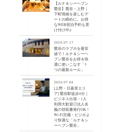
【ルナ＆シーヘブン
鶯谷】鶯谷・上野｜
下町情緒を楽しむデ
ートの締めに。お得
なWEB宿泊予約も受
け付け中♪
2026.07.17
鶯谷のラブホを最安
値で！ルナ＆シーヘ
ブン鶯谷をお得＆快
適に使いこなす「3
つの最新ルール」
2026.07.04
[上野・日暮里エリ
ア] 鶯谷駅徒歩4分｜
ビジネス出張・1人
利用大歓迎◎法人名
義の領収書発行OK！
Wi-Fi完備・ビジホよ
り快適な「ルナ＆シ
ーヘブン鶯谷」