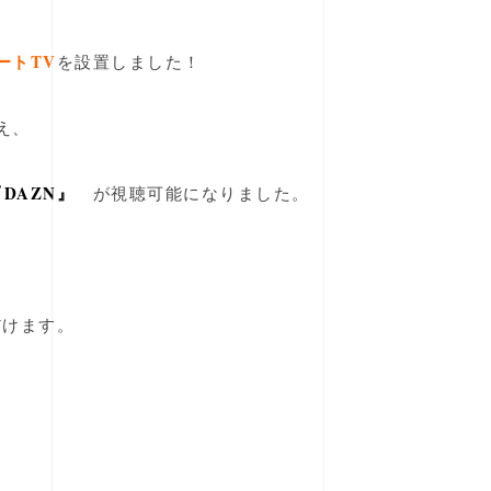
ートTV
を設置しました！
え、
『
DAZN』
が視聴可能になりました。
、
だけます。