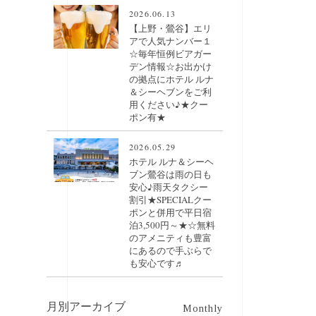
2026.06.13
【上野・鶯谷】エリ
アで人気ナンバー１
☆毎年恒例ビアガー
デン情報☆お出かけ
の拠点にホテル ルナ
＆シーヘブンをご利
用ください♪★クー
ポン有★
2026.05.29
ホテル ルナ＆シーヘ
ブン鶯谷は雨の日も
安心♪雨天タクシー
割引★SPECIALクー
ポンと併用で平日宿
泊3,500円～★☆無料
のアメニティも豊富
にあるので手ぶらで
も安心です♬
月別アーカイブ
Monthly