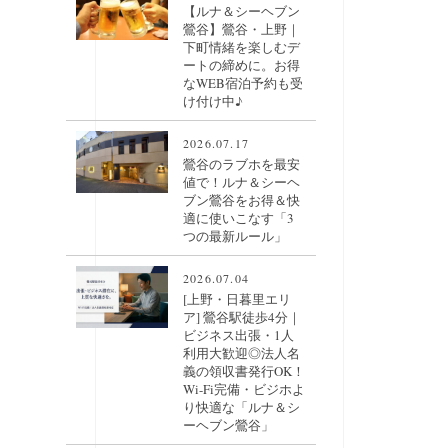
【ルナ＆シーヘブン
鶯谷】鶯谷・上野｜
下町情緒を楽しむデ
ートの締めに。お得
なWEB宿泊予約も受
け付け中♪
2026.07.17
鶯谷のラブホを最安
値で！ルナ＆シーヘ
ブン鶯谷をお得＆快
適に使いこなす「3
つの最新ルール」
2026.07.04
[上野・日暮里エリ
ア] 鶯谷駅徒歩4分｜
ビジネス出張・1人
利用大歓迎◎法人名
義の領収書発行OK！
Wi-Fi完備・ビジホよ
り快適な「ルナ＆シ
ーヘブン鶯谷」