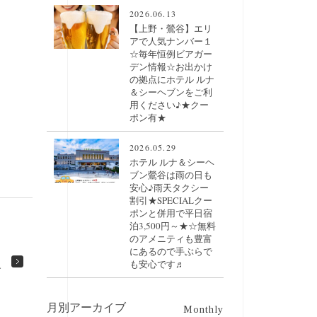
2026.06.13
【上野・鶯谷】エリ
アで人気ナンバー１
☆毎年恒例ビアガー
デン情報☆お出かけ
の拠点にホテル ルナ
＆シーヘブンをご利
用ください♪★クー
ポン有★
2026.05.29
ホテル ルナ＆シーヘ
ブン鶯谷は雨の日も
安心♪雨天タクシー
割引★SPECIALクー
ポンと併用で平日宿
泊3,500円～★☆無料
のアメニティも豊富
にあるので手ぶらで
も安心です♬
す
月別アーカイブ
Monthly